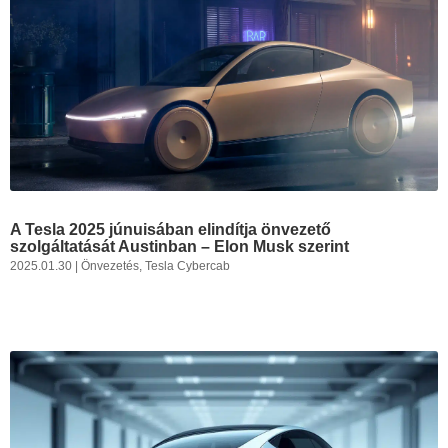
A Tesla 2025 júnuisában elindítja önvezető
szolgáltatását Austinban – Elon Musk szerint
2025.01.30
|
Önvezetés
,
Tesla Cybercab