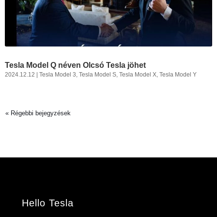
Tesla Model Q néven Olcsó Tesla jöhet
2024.12.12
|
Tesla Model 3
,
Tesla Model S
,
Tesla Model X
,
Tesla Model Y
« Régebbi bejegyzések
Hello Tesla