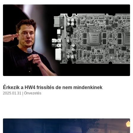
Érkezik a HW4 frissítés de nem mindenkinek
2025.01.31
|
Önvezetés