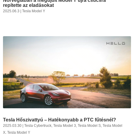
Norvégiában a megújult Model Y újra csúcsra
repítette az eladásokat
2025.06.3
|
Tesla Model Y
Tesla Hőszivattyú – Hatékonyabb a PTC fűtésnél?
2025.03.30
|
Tesla Cybertruck
,
Tesla Model 3
,
Tesla Model S
,
Tesla Model
X
,
Tesla Model Y