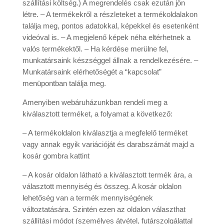
szállítási költség.) A megrendelés csak ezután jön
létre. – A termékekről a részleteket a termékoldalakon
találja meg, pontos adatokkal, képekkel és esetenként
videóval is. – A megjelenő képek néha eltérhetnek a
valós termékektől. – Ha kérdése merülne fel,
munkatársaink készséggel állnak a rendelkezésére. –
Munkatársaink elérhetőségét a “kapcsolat”
menüpontban találja meg.
Amenyiben webáruházunkban rendeli meg a
kiválasztott terméket, a folyamat a következő:
– A termékoldalon kiválasztja a megfelelő terméket
vagy annak egyik variációját és darabszámát majd a
kosár gombra kattint
– A kosár oldalon látható a kiválasztott termék ára, a
választott mennyiség és összeg. A kosár oldalon
lehetőség van a termék mennyiségének
változtatására. Szintén ezen az oldalon választhat
szállítási módot (személyes átvétel, futárszolgálattal