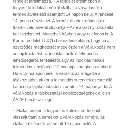
rendelet tartalmazza. – A rendelet értelmében a
fogyasztó indoklás nélkül elállhat a vásárlástól a
termék átvételétől számított 14 napon belül. A rendelet
14. pontja részletezi. A termék átvételi időpontja: a
futártól való átvétel időpontja – Az elállást nyilatkozattal
kell bejelenteni. Megteheti írásban vagy telefonon is. A
Korm. rendelet 11.&(1) bekezdése előírja, hogy ha a
szerződés megkötését megelőzően a Vállalkozás nem
ad tájékoztatást az indoklás nélküli felmondás
lehetőségéről, feltételeiről, úgy az indoklás nélküli
felmondás lehetősége 12 hónappal meghosszabbodik.
Ha a 12 hónapon belül a vállalkozás megadja a
tájékoztatást, akkor a felmondásra rendelkezésre álló
határidő a tájékoztatástól számított 14. napon jár le. A
vállalkozás a tájékoztatási kötelezettségének a jelen
ÁSZF-ben tesz eleget.
– Elállás esetén a fogyasztó köteles sértetlenül
visszajuttatni a terméket a vállalkozás címére, az
elállás közlésétől számított 14 napon belül. A