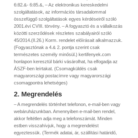
6:82.&- 6:85.&, – Az elektronikus kereskedelmi
szolgáltatások, az információs társadalommal
összefüggő szolgáltatások egyes kérdéseiről szóló
2001.évi CVIII. törvény. – A fogyasztó és a vállalkozás
közötti szerződések részletes szabályairól szóló
45/2014.(II.26.) Korm. rendelet előírásait alkalmazzuk.
(Fogyasztónak a 4.& 2. pontja szerint csak
természetes személy minősül.) kertifenyek.com
honlapon keresztül bárki vásárolhat, ha elfogadja az
ÁSZF-ben leírtakat. (Csomagküldés csak
magyarországi postacímre vagy magyarországi
csomagpontra lehetséges)
2. Megrendelés
– A megrendelés történhet telefonon, e-mail-ben vagy
webáruházunkban. Amennyiben e-mail-ben rendel,
akkor feltétlen adja meg a telefonszámát. Minden
estben visszahívjuk, hogy a megrendelést
egyeztessük. (Termék adatai, ár, szállítási határidő,