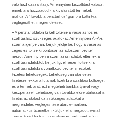
való házhozszállítás). Amennyiben kiszállítást választ,
ennek ára hozzáadódik a kiválasztott termékek
árához. A “Tovább a pénztárhoz” gombra kattintva
véglegesítheti megrendelését.
– A pénztár oldalon ki kell töltenie a vásárláshoz és
szállításhoz szükséges adatokat. Amennyiben ÁFÁ-s
számla igénye van, kérjük jelölje be, hogy a vásárlás
céges és töltse ki pontosan az adószám beviteli
mezőt. Amennyiben a számlázási adatok eltérnek a
szállítási adatoktól, kérjük figyelmesen töltse ki a
szállítási adatokra vonatkozó beviteli mezőket.
Fizetési lehetőségek: Lehetőség van utánvétes
fizetésre, ekkor a futárnak fizeti ki a szállítási költséget
és a termék árát, ezt megteheti bankkártyával vagy
készpénzzel. Lehetőség van továbbá előre utalással is
fizetni, az utaláshoz szükséges adatokat a
megrendelés véglegesítése után, e-mailben,
automatikus üzenetben küldjük el a megadott e-mail
címre. Ezért fontos, hogy olyan e-mail címet adjon