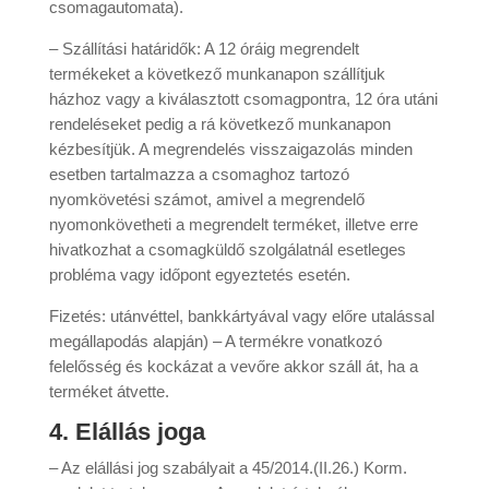
csomagautomata).
– Szállítási határidők: A 12 óráig megrendelt
termékeket a következő munkanapon szállítjuk
házhoz vagy a kiválasztott csomagpontra, 12 óra utáni
rendeléseket pedig a rá következő munkanapon
kézbesítjük. A megrendelés visszaigazolás minden
esetben tartalmazza a csomaghoz tartozó
nyomkövetési számot, amivel a megrendelő
nyomonkövetheti a megrendelt terméket, illetve erre
hivatkozhat a csomagküldő szolgálatnál esetleges
probléma vagy időpont egyeztetés esetén.
Fizetés: utánvéttel, bankkártyával vagy előre utalással
megállapodás alapján) – A termékre vonatkozó
felelősség és kockázat a vevőre akkor száll át, ha a
terméket átvette.
4. Elállás joga
– Az elállási jog szabályait a 45/2014.(II.26.) Korm.