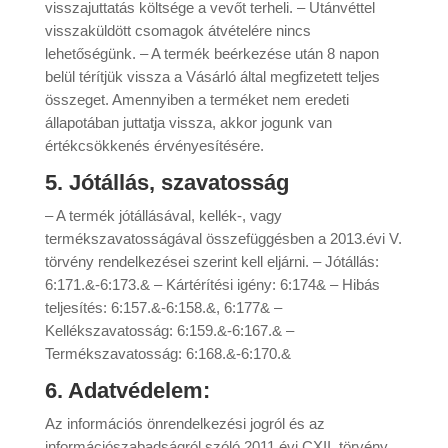
visszajuttatás költsége a vevőt terheli. – Utánvéttel
visszaküldött csomagok átvételére nincs
lehetőségünk. – A termék beérkezése után 8 napon
belül térítjük vissza a Vásárló által megfizetett teljes
összeget. Amennyiben a terméket nem eredeti
állapotában juttatja vissza, akkor jogunk van
értékcsökkenés érvényesítésére.
5. Jótállás, szavatosság
– A termék jótállásával, kellék-, vagy
termékszavatosságával összefüggésben a 2013.évi V.
törvény rendelkezései szerint kell eljárni. – Jótállás:
6:171.&-6:173.& – Kártérítési igény: 6:174& – Hibás
teljesítés: 6:157.&-6:158.&, 6:177& –
Kellékszavatosság: 6:159.&-6:167.& –
Termékszavatosság: 6:168.&-6:170.&
6. Adatvédelem:
Az információs önrendelkezési jogról és az
információszabadságról szóló 2011.évi CXII. törvény