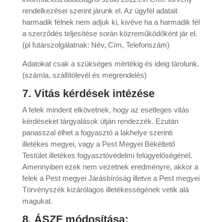
rendelkezései szerint járunk el. Az ügyfél adatait
harmadik félnek nem adjuk ki, kivéve ha a harmadik fél
a szerződés teljesítése során közreműködőként jár el.
(pl futárszolgálatnak: Név, Cím, Telefonszám)
Adatokat csak a szükséges mértékig és ideig tárolunk.
(számla, szállítólevél és megrendelés)
7. Vitás kérdések intézése
A felek mindent elkövetnek, hogy az esetleges vitás
kérdéseket tárgyalások útján rendezzék. Ezután
panasszal élhet a fogyasztó a lakhelye szerinti
illetékes megyei, vagy a Pest Megyei Békéltető
Testület illetékes fogyasztóvédelmi felügyelőségénél.
Amennyiben ezek nem vezetnek eredményre, akkor a
felek a Pest megyei Járásbíróság illetve a Pest megyei
Törvényszék kizárólagos illetékességének vetik alá
magukat.
8. ÁSZF módosítása: