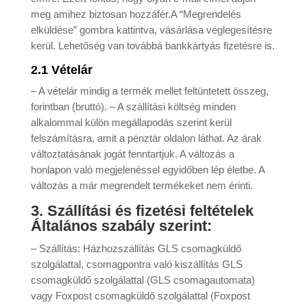
meg amihez biztosan hozzáfér.A “Megrendelés
elküldése” gombra kattintva, vásárlása véglegesítésre
kerül. Lehetőség van továbbá bankkártyás fizetésre is.
2.1 Vételár
– A vételár mindig a termék mellet feltüntetett összeg,
forintban (bruttó). – A szállítási költség minden
alkalommal külön megállapodás szerint kerül
felszámításra, amit a pénztár oldalon láthat. Az árak
változtatásának jogát fenntartjuk. A változás a
honlapon való megjelenéssel egyidőben lép életbe. A
változás a már megrendelt termékeket nem érinti.
3. Szállítási és fizetési feltételek
Általános szabály szerint:
– Szállítás: Házhozszállítás GLS csomagküldő
szolgálattal, csomagpontra való kiszállítás GLS
csomagküldő szolgálattal (GLS csomagautomata)
vagy Foxpost csomagküldő szolgálattal (Foxpost