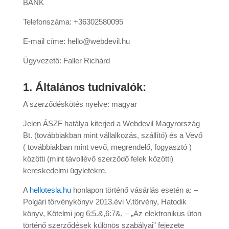
BANK
Telefonszáma: +36302580095
E-mail címe: hello@webdevil.hu
Ügyvezető: Faller Richárd
1.
Általános tudnivalók:
A szerződéskötés nyelve: magyar
Jelen ÁSZF hatálya kiterjed a Webdevil Magyrország
Bt. (továbbiakban mint vállalkozás, szállító) és a Vevő
( továbbiakban mint vevő, megrendelő, fogyasztó )
közötti (mint távollévő szerződő felek közötti)
kereskedelmi ügyletekre.
A
hellotesla.hu
honlapon történő vásárlás esetén a: –
Polgári törvénykönyv 2013.évi V.törvény, Hatodik
könyv, Kötelmi jog 6:5.&,6:7&, – „Az elektronikus úton
történő szerződések különös szabályai” fejezete