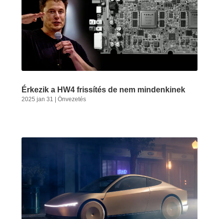
Érkezik a HW4 frissítés de nem mindenkinek
2025 jan 31
|
Önvezetés