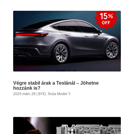
Végre stabil árak a Teslánál – Jöhetne
hozzánk is?
2025 márc 28
|
BYD
,
Tesla Model Y