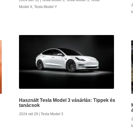
2024 dec 12
|
Tesla Model 3
,
Tesla Model S
,
Tesla
2
Model X
,
Tesla Model Y
Használt Tesla Model 3 vásárlás: Tippek és
tanácsok
2024 okt 29
|
Tesla Model 3
2