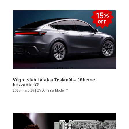
Végre stabil árak a Teslánál – Jöhetne
hozzánk is?
2025 márc 28
|
BYD
,
Tesla Model Y