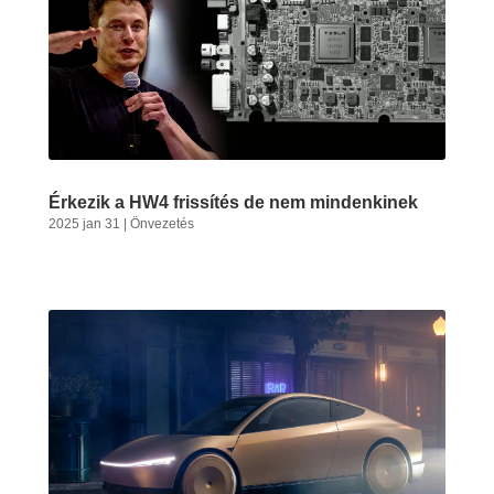
Érkezik a HW4 frissítés de nem mindenkinek
2025 jan 31
|
Önvezetés