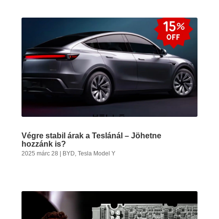
Végre stabil árak a Teslánál – Jöhetne
hozzánk is?
2025 márc 28
|
BYD
,
Tesla Model Y