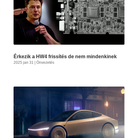
Érkezik a HW4 frissítés de nem mindenkinek
2025 jan 31
|
Önvezetés