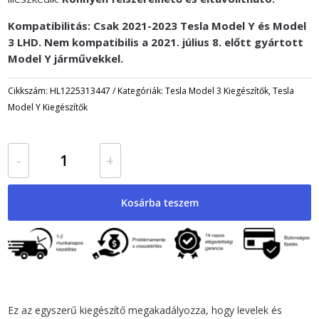
Kompatibilitás: Csak 2021-2023 Tesla Model Y és Model
3 LHD. Nem kompatibilis a 2021. július 8. előtt gyártott
Model Y járművekkel.
Cikkszám:
HL1225313447
Kategóriák:
Tesla Model 3 Kiegészítők
,
Tesla
Model Y Kiegészítők
Légbeszívó
-
+
szellőző
fedél
-
Kosárba teszem
Tesla
Model
Y
és
Model
3
számára
Ez az egyszerű kiegészítő megakadályozza, hogy levelek és