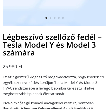
Légbeszívó szellőző fedél –
Tesla Model Y és Model 3
számára
25.980
Ft
Ez az egyszerű kiegészítő megakadályozza, hogy levelek és
egyéb szennyeződés kerüljön Tesla Model Y és Model 3
HVAC rendszerébe a levegő beömlőn keresztül, illetve
meghosszabbítja annak élettartamát.
Kiváló minőségű könnyű anyagokból készült, pontosan
illeszkedik.
Könnyen felszerelhető és eltávolítható.