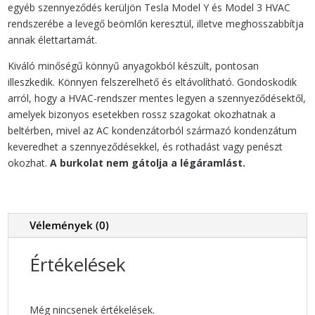
mennyiség
egyéb szennyeződés kerüljön Tesla Model Y és Model 3 HVAC
rendszerébe a levegő beömlőn keresztül, illetve meghosszabbítja
annak élettartamát.
Kiváló minőségű könnyű anyagokból készült, pontosan
illeszkedik. Könnyen felszerelhető és eltávolítható. Gondoskodik
arról, hogy a HVAC-rendszer mentes legyen a szennyeződésektől,
amelyek bizonyos esetekben rossz szagokat okozhatnak a
beltérben, mivel az AC kondenzátorból származó kondenzátum
keveredhet a szennyeződésekkel, és rothadást vagy penészt
okozhat.
A burkolat nem gátolja a légáramlást.
Vélemények (0)
Értékelések
Még nincsenek értékelések.