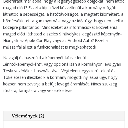
Belefáradt már abba, hogy a leglényegesebb dolgokat, nem látod
mennyiség
magad előtt? Ezzel a kijelzővel közvetlenül a kormány mögött
láthatod a sebességet, a hatótávolságot, a megtett kilométert, a
hőmérsékletet, a guminyomást vagy az időt úgy, hogy nem kell a
középre pillantanod. Mindezeket az információkat közvetlenül
magad előtt láthatod a széles 9 hüvelykes kiegészítő képernyőn-
Hiányzik az Apple Car Play vagy az Android Auto? Ezzel a
műszerfallal ezt a funkcionalitást is megkaphatod!
Navigálj és használd a képernyőt közvetlenül
„érintőképernyőként”, vagy opcionálisan a kormányon lévő gyári
Tesla vezérlőket használatával. Végtelenül egyszerű telepítés.
Tökéletesen illeszkedik a kormány mögötti nyílásba úgy, hogy
közben nem zavarja a befújt levegő áramlását. Nincs szükség
fúrásra, faragásra vagy vezetékelésre.
Vélemények (2)