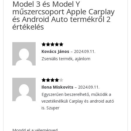
Model 3 és Model Y
műszercsoport Apple Carplay
és Android Auto
termékről 2
értékelés
Értékelés:
Kovács János
–
2024.09.11.
5
/ 5
Zseniális termék, ajánlom
Értékelé
Ilona Miskovits
–
2024.09.11.
s:
4
/ 5
Egyszerűen beszerelhető, működik a
vezetéknélküli Carplay és android autó
is. Szuper
Mondd el a véleményed