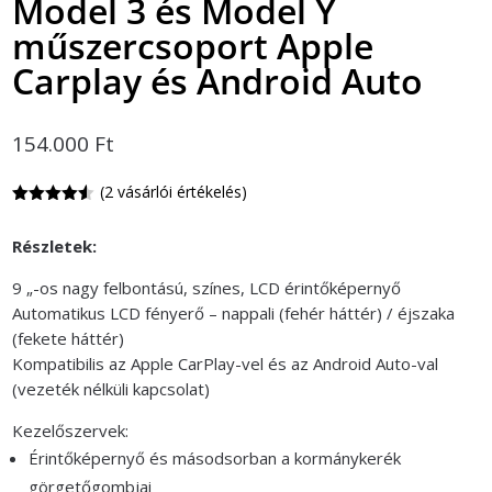
Model 3 és Model Y
műszercsoport Apple
Carplay és Android Auto
154.000
Ft
(
2
vásárlói értékelés)
Értékelés
4.50
az 5-
Részletek:
ből,
értékelés
alapján
9 „-os nagy felbontású, színes, LCD érintőképernyő
Automatikus LCD fényerő – nappali (fehér háttér) / éjszaka
(fekete háttér)
Kompatibilis az Apple CarPlay-vel és az Android Auto-val
(vezeték nélküli kapcsolat)
Kezelőszervek:
Érintőképernyő és másodsorban a kormánykerék
görgetőgombjai