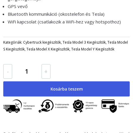
GPS vevő
Bluetooth kommunikáció (okostelefon és Tesla)
WiFi kapcsolat (csatlakozik a WiFi-hez vagy hotspothoz)
Kategóriák:
Cybertruck kiegészítők
,
Tesla Model 3 Kiegészítők
,
Tesla Model
S Kiegészítők
,
Tesla Model X Kiegészítők
,
Tesla Model Y Kiegészítők
Model
-
+
3
és
Model
Kosárba teszem
Y
műszercsoport
Apple
Carplay
és
Android
Auto