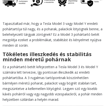
hoz
mennyiség
Tapasztaltad már, hogy a Tesla Model 3 vagy Model Y eredeti
pohártartója túl nagy, és a poharak, palackok lötyögnek benne, a
belehelyezett tárgyak zörögnek? Ez a Model 3 pohártartó betét
megoldja ezeket a problémákat, stabilitást és kényelmet nyújtva
minden út során.
Tökéletes illeszkedés és stabilitás
minden méretű pohárnak
Ez a pohártartó betét kifejezetten a Tesla Model 3 és Model Y
számára lett tervezve, így pontosan illeszkedik az eredeti
pohártartóba. A 3 rugalmas tartópontnak köszönhetően
bármilyen méretű poharat, palackot vagy bögrét stabilan tart,
megszüntetve a kellemetlen lötyögést. Legyen szó egy kisebb
kávés pohárról vagy egy nagyobb vizespalackról, a pohár minden
helyzetben szilárdan a helyén marad.