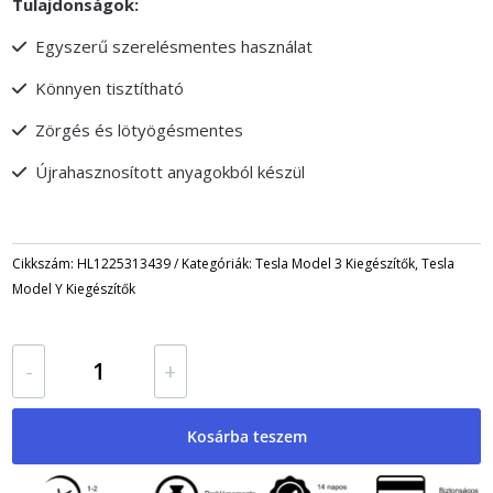
Tulajdonságok:
Egyszerű szerelésmentes használat
Könnyen tisztítható
Zörgés és lötyögésmentes
Újrahasznosított anyagokból készül
Cikkszám:
HL1225313439
Kategóriák:
Tesla Model 3 Kiegészítők
,
Tesla
Model Y Kiegészítők
Pohártartó
-
+
Model
3
és
Kosárba teszem
Model
Y-