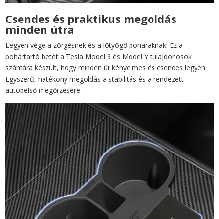
Csendes és praktikus megoldás
minden útra
Legyen vége a zörgésnek és a lötyögő poharaknak! Ez a
pohártartó betét a Tesla Model 3 és Model Y tulajdonosok
számára készült, hogy minden út kényelmes és csendes legyen.
Egyszerű, hatékony megoldás a stabilitás és a rendezett
autóbelső megőrzésére.