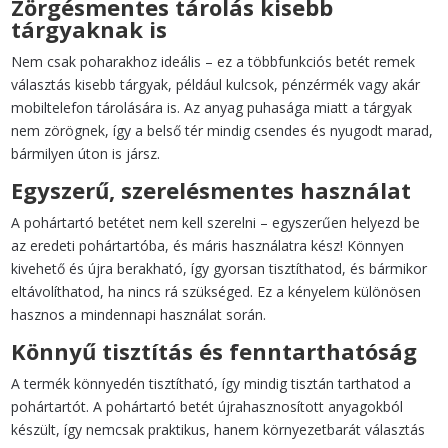
Zörgésmentes tárolás kisebb
tárgyaknak is
Nem csak poharakhoz ideális – ez a többfunkciós betét remek
választás kisebb tárgyak, például kulcsok, pénzérmék vagy akár
mobiltelefon tárolására is. Az anyag puhasága miatt a tárgyak
nem zörögnek, így a belső tér mindig csendes és nyugodt marad,
bármilyen úton is jársz.
Egyszerű, szerelésmentes használat
A pohártartó betétet nem kell szerelni – egyszerűen helyezd be
az eredeti pohártartóba, és máris használatra kész! Könnyen
kivehető és újra berakható, így gyorsan tisztíthatod, és bármikor
eltávolíthatod, ha nincs rá szükséged. Ez a kényelem különösen
hasznos a mindennapi használat során.
Könnyű tisztítás és fenntarthatóság
A termék könnyedén tisztítható, így mindig tisztán tarthatod a
pohártartót. A pohártartó betét újrahasznosított anyagokból
készült, így nemcsak praktikus, hanem környezetbarát választás