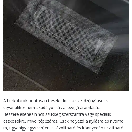
A burkolatok pontosan illeszkednek a szellőzőnyílásokra,
ugyanakkor nem akadályozzák a levegő áramlását.
Beszereléséhez nincs szükség szerszámra vagy speciális
eszközökre, mivel tépőzáras. Csak helyezd a nyílásra és nyomd
rá, ugyanígy egyszerűen is távolítható és könnyedén tisztítható.