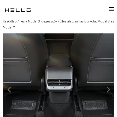
Kezdőlap
/
Tesla Model 3 Kiegészítők
/ Ülés alatti nyilás burkolat Model 3 és
Model Y