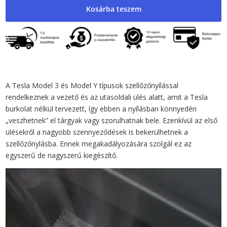
burkolat
Kosárba teszem
Model
3
és
Model
Y
mennyiség
A Tesla Model 3 és Model Y típusok szellőzőnyílással
rendelkeznek a vezető és az utasoldali ülés alatt, amit a Tesla
burkolat nélkül tervezett, így ebben a nyílásban könnyedén
„veszhetnek” el tárgyak vagy szorulhatnak bele. Ezenkívül az első
ülésekről a nagyobb szennyeződések is bekerülhetnek a
szellőzőnylásba. Ennek megakadályozására szolgál ez az
egyszerű de nagyszerű kiegészítő.