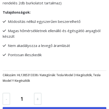
rendelés 2db burkolatot tartalmaz)
Tulajdonságok:
Módosítás nélkül egyszerűen beszerelhető
Magas hőmérsékletnek ellenálló és égésgátló anyagból
készült
Nem akadályozza a levegő áramlását
Pontosan illeszkedik
Cikkszám:
HL1385313338
Kategóriák:
Tesla Model 3 Kiegészítők
,
Tesla
Model Y Kiegészítők
Ülés
-
+
alatti
nyilás