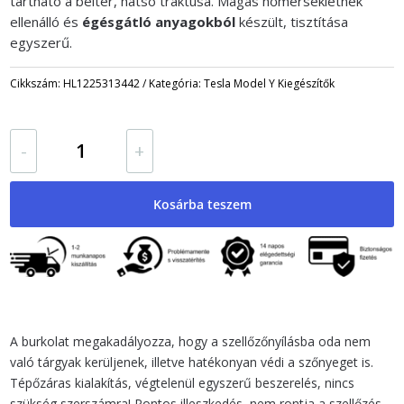
tartható a beltér, hátsó traktusa. Magas hőmérsékletnek
ellenálló és
égésgátló anyagokból
készült, tisztítása
egyszerű.
Cikkszám:
HL1225313442
Kategória:
Tesla Model Y Kiegészítők
Ülés
-
+
alatti
szellőző
burkolat
Kosárba teszem
-
Model
Y
mennyiség
A burkolat megakadályozza, hogy a szellőzőnyílásba oda nem
való tárgyak kerüljenek, illetve hatékonyan védi a szőnyeget is.
Tépőzáras kialakítás, végtelenül egyszerű beszerelés, nincs
szükség szerszámra! Pontos illeszkedés, nem rontja a szellőzés