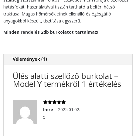
hatásfokát, használatával tisztán tartható a beltér, hátsó
traktusa. Magas hőmérsékletnek ellenálló és égésgátló
anyagokból készült, tisztítása egyszerű.
Minden rendelés 2db burkolatot tartalmaz!
Vélemények (1)
Ülés alatti szellőző burkolat –
Model Y
termékről 1 értékelés
Értékelés:
Imre
–
2025.01.02.
5
/ 5
5