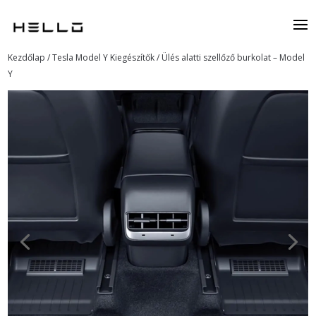
Kezdőlap
/
Tesla Model Y Kiegészítők
/ Ülés alatti szellőző burkolat – Model
Y