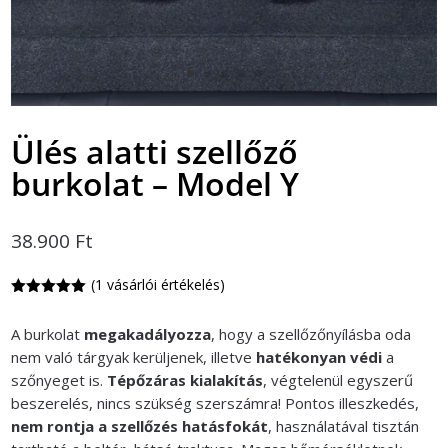
Ülés alatti szellőző
burkolat – Model Y
38.900
Ft
(
1
vásárlói értékelés)
Értékelés
5.00
az 5-
A burkolat
megakadályozza
, hogy a szellőzőnyílásba oda
ből,
értékelés
nem való tárgyak kerüljenek, illetve
hatékonyan védi
a
alapján
szőnyeget is.
Tépőzáras kialakítás
, végtelenül egyszerű
beszerelés, nincs szükség szerszámra! Pontos illeszkedés,
nem rontja a szellőzés hatásfokát
, használatával tisztán