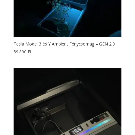
Tesla Model 3 és Y Ambient Fénycsomag – GEN 2.0
59.890
Ft