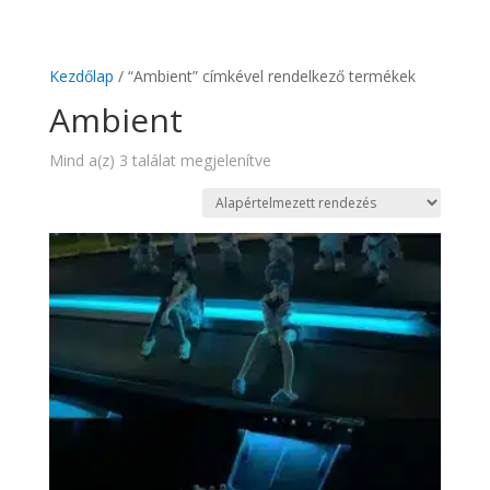
Kezdőlap
/ “Ambient” címkével rendelkező termékek
Ambient
Mind a(z) 3 találat megjelenítve