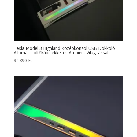
Tesla Model 3 Highland Középkonzol USB Dokkoló
Állomás Töltőkábelekkel és Ambient Világítással
32.890
Ft