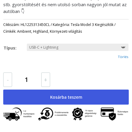
stb. gyorstöltését és nem utolsó sorban nagyon jól mutat az
autóban 👇
Cikkszám:
HL1225313450CL
Kategória:
Tesla Model 3 Kiegészítők
Címkék:
Ambient
,
Highland
,
Környezeti világítás
Típus:
Törlés
Tesla
-
+
Model
3
Highland
Kosárba teszem
Középkonzol
USB
Dokkoló
Állomás
Töltőkábelekkel