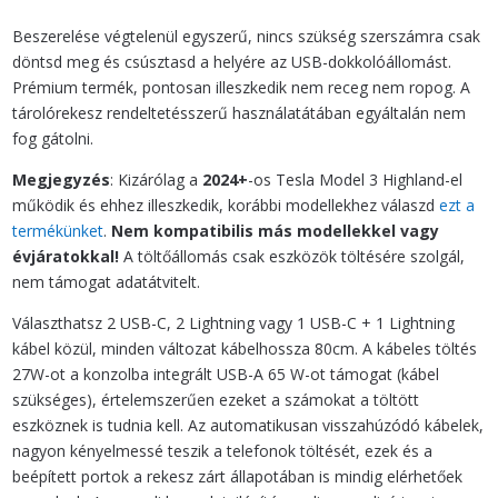
és
Ambient
Beszerelése végtelenül egyszerű, nincs szükség szerszámra csak
Világítással
döntsd meg és csúsztasd a helyére az USB-dokkolóállomást.
mennyiség
Prémium termék, pontosan illeszkedik nem receg nem ropog. A
tárolórekesz rendeltetésszerű használatátában egyáltalán nem
fog gátolni.
Megjegyzés
: Kizárólag a
2024+
-os Tesla Model 3 Highland-el
működik és ehhez illeszkedik, korábbi modellekhez válaszd
ezt a
termékünket
.
Nem kompatibilis más modellekkel vagy
évjáratokkal!
A töltőállomás csak eszközök töltésére szolgál,
nem támogat adatátvitelt.
Választhatsz 2 USB-C, 2 Lightning vagy 1 USB-C + 1 Lightning
kábel közül, minden változat kábelhossza 80cm. A kábeles töltés
27W-ot a konzolba integrált USB-A 65 W-ot támogat (kábel
szükséges), értelemszerűen ezeket a számokat a töltött
eszköznek is tudnia kell. Az automatikusan visszahúzódó kábelek,
nagyon kényelmessé teszik a telefonok töltését, ezek és a
beépített portok a rekesz zárt állapotában is mindig elérhetőek