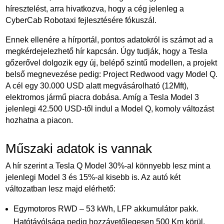
híresztelést, arra hivatkozva, hogy a cég jelenleg a
CyberCab Robotaxi fejlesztésére fókuszál.
Ennek ellenére a hírportál, pontos adatokról is számot ad a
megkérdejelezhető hír kapcsán. Úgy tudják, hogy a Tesla
gőzerővel dolgozik egy új, belépő szintű modellen, a projekt
belső megnevezése pedig: Project Redwood vagy Model Q.
A cél egy 30.000 USD alatt megvásárolható (12Mft),
elektromos jármű piacra dobása. Amíg a Tesla Model 3
jelenlegi 42.500 USD-től indul a Model Q, komoly változást
hozhatna a piacon.
Műszaki adatok is vannak
A hír szerint a Tesla Q Model 30%-al könnyebb lesz mint a
jelenlegi Model 3 és 15%-al kisebb is. Az autó két
változatban lesz majd elérhető:
Egymotoros RWD – 53 kWh, LFP akkumulátor pakk.
Hatótávólsága pedig hozzávetőlegesen 500 Km körül.