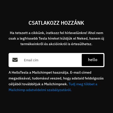
CSATLAKOZZ HOZZÁNK
Ha tetszett a cikkünk, iratkozz fel hírlevelünkre! Ahol nem
csak a legfrissebb Tesla híreket küldjük el Neked, hanem új
termékeinkről és akcióinkról is értesülhetsz.
hello
A HelloTesla a Mailchimpet használja. E-mail címed
megadásával, tudomásul veszed, hogy adataid feldolgozás
céljából továbbítjuk a Mailchimpnek.
Tudj meg többet a
Mailchimp adatvédelmi szabályzatáról.