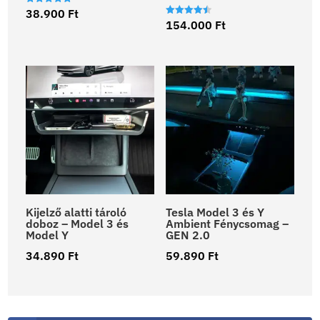
Értékelés:
38.900
Ft
5.00
Értékelés:
154.000
Ft
/ 5
4.50
/ 5
Kijelző alatti tároló
Tesla Model 3 és Y
doboz – Model 3 és
Ambient Fénycsomag –
Model Y
GEN 2.0
34.890
Ft
59.890
Ft