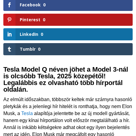
Facebook
0
Pinterest
0
LinkedIn
0
Tumblr
0
Tesla Model Q néven jöhet a Model 3-nál
is olcsóbb Tesla, 2025 közepétől!
Legalábbis ez olvasható több hírportál
oldalán.
Az elmúlt időszakban, többször keltek már szárnyra hasonló
pletykák és a jelenlegi hír hitelét is ronthatja, hogy nem Elon
Musk, a
Tesla
alapítója jelentette be az új modell gyártását,
hanem egy kínai hírportálon volt először megtalálható a hír.
Annál is inkább kétségekre adhat okot egy ilyen bejelentés
mert az idén, Elon Musk már megcáfolt egy hasonló