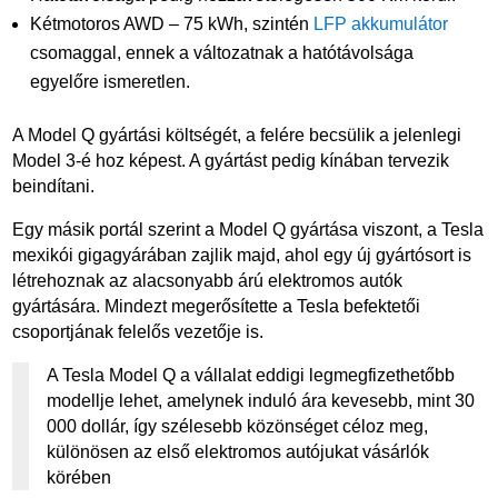
Kétmotoros AWD – 75 kWh, szintén
LFP akkumulátor
csomaggal, ennek a változatnak a hatótávolsága
egyelőre ismeretlen.
A Model Q gyártási költségét, a felére becsülik a jelenlegi
Model 3-é hoz képest. A gyártást pedig kínában tervezik
beindítani.
Egy másik portál szerint a Model Q gyártása viszont, a Tesla
mexikói gigagyárában zajlik majd, ahol egy új gyártósort is
létrehoznak az alacsonyabb árú elektromos autók
gyártására. Mindezt megerősítette a Tesla befektetői
csoportjának felelős vezetője is.
A Tesla Model Q a vállalat eddigi legmegfizethetőbb
modellje lehet, amelynek induló ára kevesebb, mint 30
000 dollár, így szélesebb közönséget céloz meg,
különösen az első elektromos autójukat vásárlók
körében​