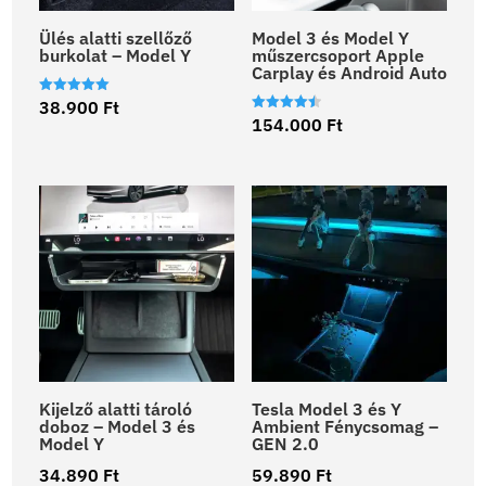
Ülés alatti szellőző
Model 3 és Model Y
burkolat – Model Y
műszercsoport Apple
Carplay és Android Auto
Értékelés:
38.900
Ft
5.00
Értékelés:
154.000
Ft
/ 5
4.50
/ 5
Kijelző alatti tároló
Tesla Model 3 és Y
doboz – Model 3 és
Ambient Fénycsomag –
Model Y
GEN 2.0
34.890
Ft
59.890
Ft