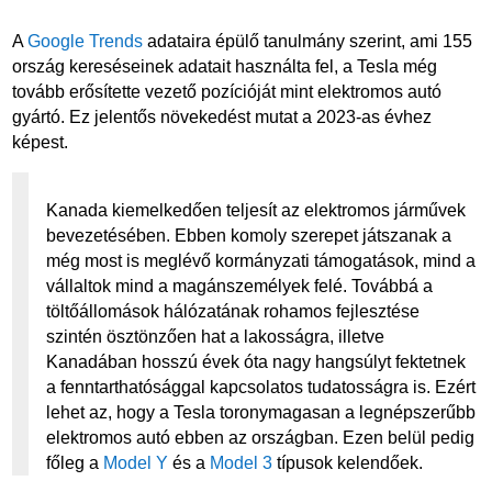
A
Google Trends
adataira épülő tanulmány szerint, ami 155
ország kereséseinek adatait használta fel, a Tesla még
tovább erősítette vezető pozícióját mint elektromos autó
gyártó. Ez jelentős növekedést mutat a 2023-as évhez
képest.
Kanada kiemelkedően teljesít az elektromos járművek
bevezetésében. Ebben komoly szerepet játszanak a
még most is meglévő kormányzati támogatások, mind a
vállaltok mind a magánszemélyek felé. Továbbá a
töltőállomások hálózatának rohamos fejlesztése
szintén ösztönzően hat a lakosságra, illetve
Kanadában hosszú évek óta nagy hangsúlyt fektetnek
a fenntarthatósággal kapcsolatos tudatosságra is. Ezért
lehet az, hogy a Tesla toronymagasan a legnépszerűbb
elektromos autó ebben az országban. Ezen belül pedig
főleg a
Model Y
és a
Model 3
típusok kelendőek.