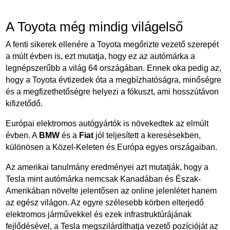
A Toyota még mindig világelső
A fenti sikerek ellenére a Toyota megőrizte vezető szerepét
a múlt évben is, ezt mutatja, hogy ez az autómárka a
legnépszerűbb a világ 64 országában. Ennek oka pedig az,
hogy a Toyota évtizedek óta a megbízhatóságra, minőségre
és a megfizethetőségre helyezi a fókuszt, ami hosszútávon
kifizetődő.
Európai elektromos autógyártók is növekedtek az elmúlt
évben. A
BMW
és a
Fiat
jól teljesített a keresésekben,
különösen a Közel-Keleten és Európa egyes országaiban.
Az amerikai tanulmány eredményei azt mutatják, hogy a
Tesla mint autómárka nemcsak Kanadában és Észak-
Amerikában növelte jelentősen az online jelenlétet hanem
az egész világon. Az egyre szélesebb körben elterjedő
elektromos járművekkel és ezek infrastruktúrájának
fejlődésével, a Tesla megszilárdíthatja vezető pozícióját az