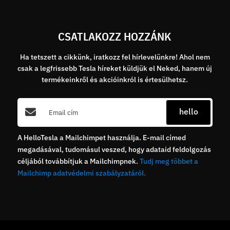
CSATLAKOZZ HOZZÁNK
Ha tetszett a cikkünk, iratkozz fel hírlevelünkre! Ahol nem
csak a legfrissebb Tesla híreket küldjük el Neked, hanem új
termékeinkről és akcióinkról is értesülhetsz.
hello
A HelloTesla a Mailchimpet használja. E-mail címed
megadásával, tudomásul veszed, hogy adataid feldolgozás
céljából továbbítjuk a Mailchimpnek.
Tudj meg többet a
Mailchimp adatvédelmi szabályzatáról.