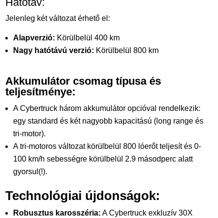
Hatótáv:
Jelenleg két változat érhető el:
Alapverzió:
Körülbelül 400 km
Nagy hatótávú verzió:
Körülbelül 800 km
Akkumulátor csomag típusa és
teljesítménye:
A Cybertruck három akkumulátor opcióval rendelkezik:
egy standard és két nagyobb kapacitású (long range és
tri-motor).
A tri-motoros változat körülbelül 800 lóerőt teljesít és 0-
100 km/h sebességre körülbelül 2.9 másodperc alatt
gyorsul(!).
Technológiai újdonságok:
Robusztus karosszéria:
A Cybertruck exkluzív 30X