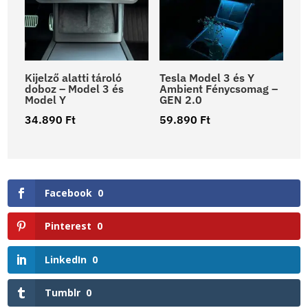
Kijelző alatti tároló
Tesla Model 3 és Y
doboz – Model 3 és
Ambient Fénycsomag –
Model Y
GEN 2.0
34.890
Ft
59.890
Ft
Facebook
0
Pinterest
0
LinkedIn
0
Tumblr
0