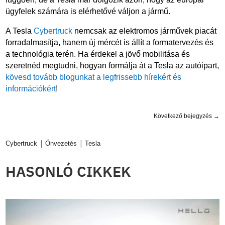
ügyfelek számára is elérhetővé váljon a jármű.
A Tesla
Cybertruck
nemcsak az elektromos járművek piacát
forradalmasítja, hanem új mércét is állít a formatervezés és
a technológia terén. Ha érdekel a jövő mobilitása és
szeretnéd megtudni, hogyan formálja át a Tesla az autóipart,
kövesd tovább blogunkat a legfrissebb hírekért és
információkért
!
Következő bejegyzés
→
|
|
Cybertruck
Önvezetés
Tesla
HASONLÓ CIKKEK