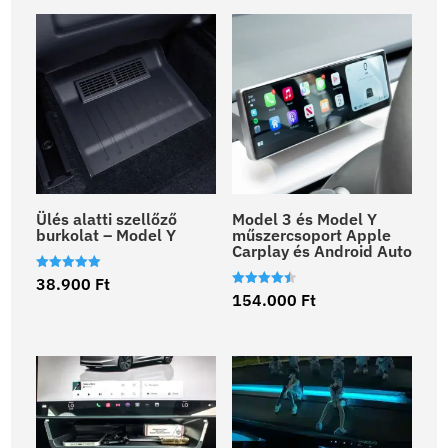
Ülés alatti szellőző
Model 3 és Model Y
burkolat – Model Y
műszercsoport Apple
Carplay és Android Auto
Értékelés:
38.900
Ft
5.00
Értékelés:
154.000
Ft
/ 5
4.50
/ 5