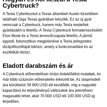
Cybertruck?
A Tesla Cybertruckot a Texas állambeli Austin közelében
található Giga Texas gyárában készítik. Ez az új gyár
nemcsak a Cybertruck, hanem más Tesla modellek
gyártásáért is felelős. A Tesla Cybertruck formatervezéséért
Elon Musk és a Tesla tervezőcsapata felelős. A jármű
egyedi, futurisztikus megjelenése a Tesla jellegzetes
dizájnfilozófiáját tükrözi, amely a funkcionalitást és az
esztétikát ötvözi.
Eladott darabszám és ár
A Cybertruck előrendelései óriási érdeklődést mutattak, és
már több százezer előrendelés érkezett be. Az alapmodell
ára körülbelül 39 900 USD-tól kezdődik, míg a nagyobb
kapacitású és teljesítményű változatok ára jelentősen
magasabb lehet, akár 70 000 USD-tól 100 000 USD-ig
terjedően.