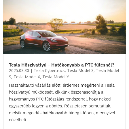
Tesla Hőszivattyú – Hatékonyabb a PTC fűtésnél?
2025.03.30
|
Tesla Cybertruck
,
Tesla Model 3
,
Tesla Model
S
,
Tesla Model X
,
Tesla Model Y
Használtautó vásárlás előtt, érdemes megérteni a Tesla
hőszivattyú működését, cikkünk összehasonlítja a
hagyományos PTC fűtőszálas rendszerrel, hogy neked
egyszerűbb legyen a döntés. Részletesen bemutatjuk,
melyik megoldás hatékonyabb hideg időben, mennyivel
növelheti...