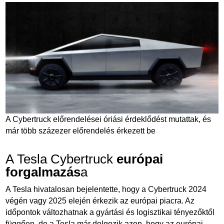
A Cybertruck előrendelései óriási érdeklődést mutattak, és
már több százezer előrendelés érkezett be
A Tesla Cybertruck
európai
forgalmazás
a
A Tesla hivatalosan bejelentette, hogy a Cybertruck 2024
végén vagy 2025 elején érkezik az európai piacra. Az
időpontok változhatnak a gyártási és logisztikai tényezőktől
függően, de a Tesla már dolgozik azon, hogy az európai