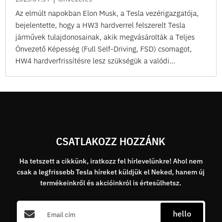
Az elmúlt napokban Elon Musk, a Tesla vezérigazgatója,
bejelentette, hogy a HW3 hardverrel felszerelt Tesla
járművek tulajdonosainak, akik megvásárolták a Teljes
Önvezető Képesség (Full Self-Driving, FSD) csomagot,
HW4 hardverfrissítésre lesz szükségük a valódi...
CSATLAKOZZ HOZZÁNK
Ha tetszett a cikkünk, iratkozz fel hírlevelünkre! Ahol nem
csak a legfrissebb Tesla híreket küldjük el Neked, hanem új
termékeinkről és akcióinkról is értesülhetsz.
hello