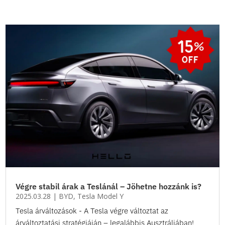
Végre stabil árak a Teslánál – Jöhetne hozzánk is?
2025.03.28
|
BYD
,
Tesla Model Y
Tesla árváltozások - A Tesla végre változtat az
árváltoztatási stratégiáján – legalábbis Ausztráliában!